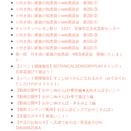
☆付き添い家族の知恵袋☆web座談会 第3回-①
☆付き添い家族の知恵袋☆web座談会 第2回-③
☆付き添い家族の知恵袋☆web座談会 第2回-②
☆付き添い家族の知恵袋☆web座談会 第2回-①
チャリティーレモン祭り 11/27 宝塚市立文化芸術センター
☆付き添い家族の知恵袋☆web座談会 第1回-③
☆付き添い家族の知恵袋☆web座談会 第1回-②
☆付き添い家族の知恵袋☆web座談会 第1回-①
第一回 付き添い家族の知恵袋 WEB座談会 開催いたしまし
た。
【イベント開催報告】BOTANICALSENSORYPLAYキャンディ
式草花遊びで遊ぼう！
【イベント開催報告】すこしゆうかんになれるかさ（みてみてわ
たしだけのかさ２０２１）
【動画公開中】おやこdeさんぽ•番外編★あめさんぽさいこー
【動画公開中】おやこdeさんぽ•草で遊ぼう編
【動画公開中】おやこdeさんぽ・木をみよう編
【無料コンテンツ配布】おさんぽビンゴでおやこさんぽ♫
【支援のカタチ】献血いこう！
【中止のお知らせ】＼五感であそぼ／草花あそびin
TAKARAZUKA