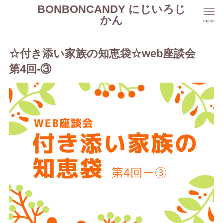
BONBONCANDY にじいろじ
かん
menu
☆付き添い家族の知恵袋☆web座談会
第4回-③