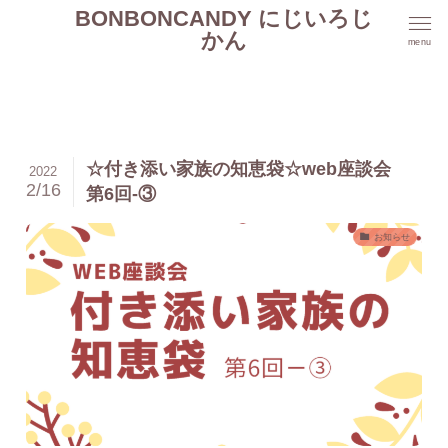
BONBONCANDY にじいろじ
かん
menu
☆付き添い家族の知恵袋☆web座談会
2022
2/16
第6回-③
お知らせ