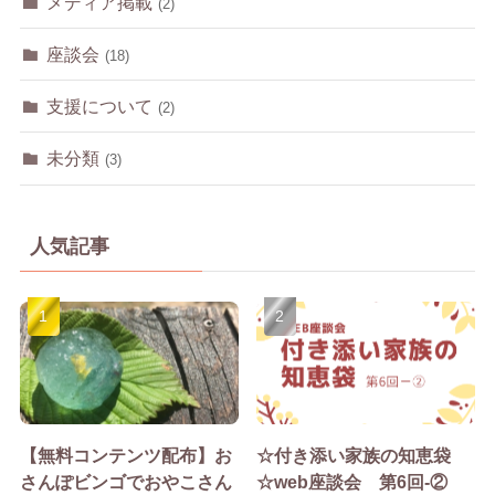
メディア掲載
(2)
座談会
(18)
支援について
(2)
未分類
(3)
人気記事
【無料コンテンツ配布】お
☆付き添い家族の知恵袋
さんぽビンゴでおやこさん
☆web座談会 第6回-②