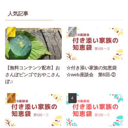
人気記事
【無料コンテンツ配布】お
☆付き添い家族の知恵袋
さんぽビンゴでおやこさん
☆web座談会 第6回-②
ぽ♫