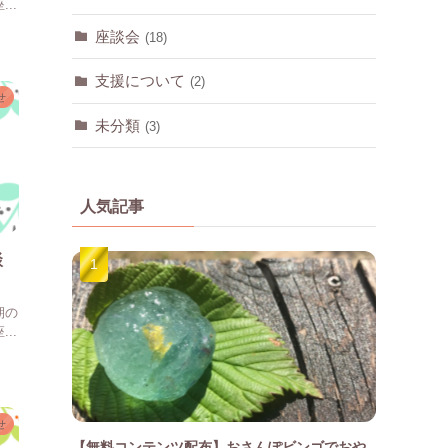
..
座談会
(18)
支援について
(2)
せ
未分類
(3)
人気記事
談
期の
..
せ
【無料コンテンツ配布】おさんぽビンゴでおや