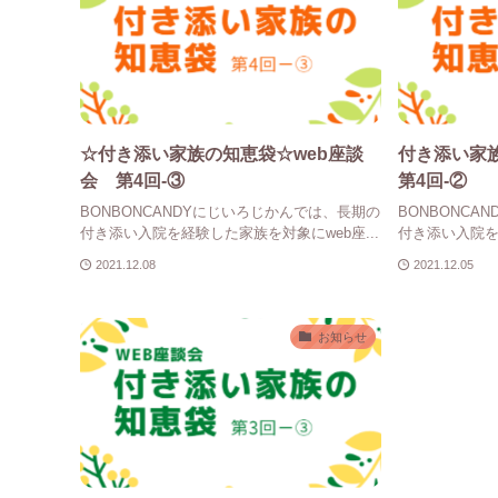
☆付き添い家族の知恵袋☆web座談
付き添い家
会 第4回-③
第4回-②
BONBONCANDYにじいろじかんでは、長期の
BONBONC
付き添い入院を経験した家族を対象にweb座...
付き添い入院を経
2021.12.08
2021.12.05
お知らせ