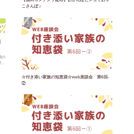
こさんぽ♫
談
期の
..
☆付き添い家族の知恵袋☆web座談会 第6回-
②