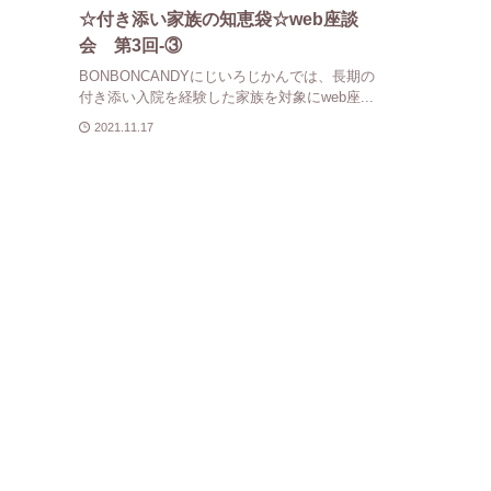
☆付き添い家族の知恵袋☆web座談
会 第3回-③
BONBONCANDYにじいろじかんでは、長期の
付き添い入院を経験した家族を対象にweb座...
2021.11.17